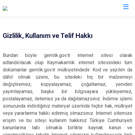
Bursa
Gizlilik, Kullanım ve Telif Hakkı
Büyükorhan
Mustafakemalpaşa
Bundan böyle gemlik.gov.tr internet sitesi olarak
Gemlik
Mudanya
adlandırılacak olup Kaymakamlık internet sitesindeki tüm
Gürsu
Nilüfer
dokümanlar gemlik.gov.tr mülkiyetindedir. Kod ve yazılım da
Harmancık
Orhaneli
dâhil olmak üzere, bu sitedeki hiç bir malzemeyi
değiştiremez, kopyalayamaz, çoğaltamaz, yeniden
İnegöl
Orhangazi
yayımlayamaz, başka bir bilgisayara yükleyemez,
İznik
Osmangazi
postalayamaz, iletemez ya da dağıtamazsınız. İndirme işlemi
Karacabey
Yenişehir
sonucunda indirdiğiniz materyal üzerinde hiçbir hak, mülkiyet
Keles
Yıldırım
veya yararlanma hakkı edinmiş olmazsınız. İnternet sitemize
erişim ve bu siteyi kullanım hakkınız Türkiye Cumhuriyeti
Kestel
kanunlarına tabi olmakla birlikte kaynak kanun ve
yönetmeliklere tabidir. İnternet sitemizin kullanılmasıyla ilgili