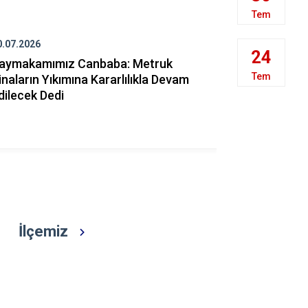
İznik
Tem
Karacabey
0.07.2026
28.07.2026
Keles
24
aymakamımız Canbaba: Metruk
Gemlik Ata
Kestel
Tem
inaların Yıkımına Kararlılıkla Devam
İlkokulu İn
dilecek Dedi
İlçemiz