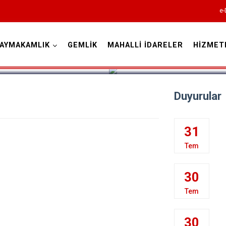
e-
AYMAKAMLIK
GEMLİK
MAHALLİ İDARELER
HİZMET
Bursa
Duyurular
31
Büyükorhan
Tem
Gemlik
30
Gürsu
Tem
Harmancık
İnegöl
30