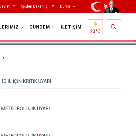
Devlet
İçişleri Bakanlığı
Bursa
1
/
5
LERİMİZ
GÜNDEM
İLETİŞİM
23
°C
10 İL İÇİN KRİTİK UYARI
Mustafakemalpaşa
Mudanya
Nilüfer
METEOROLOJİK UYARI
Orhaneli
Orhangazi
METEOROLOJİK UYARI