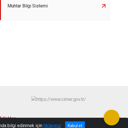
Muhtar Bilgi Sistemi
f Hakları
nda bilgi edinmek için
tıklayınız
Kabul et