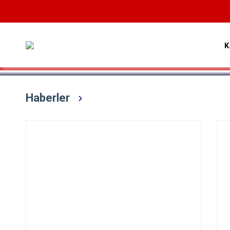
Devamını Oku
K
Haberler