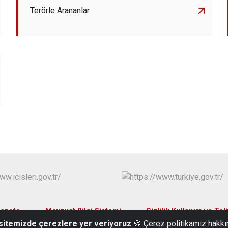
Terörle Arananlar
azete
Mevzuat Bilgi Sistemi
Gizlilik Kullanım ve Teli
 sitemizde çerezlere yer veriyoruz
🍪 Çerez politikamız hakkı