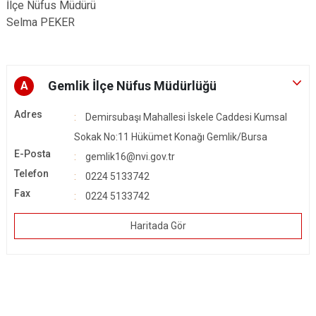
İlçe Nüfus Müdürü
Selma PEKER
Gemlik İlçe Nüfus Müdürlüğü
A
Adres
Demirsubaşı Mahallesi İskele Caddesi Kumsal
Sokak No:11 Hükümet Konağı Gemlik/Bursa
E-Posta
gemlik16@nvi.gov.tr
Telefon
0224 5133742
Fax
0224 5133742
Haritada Gör