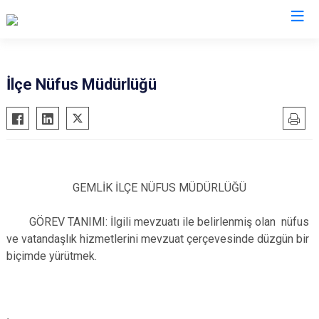
Bursa
İlçe Nüfus Müdürlüğü
Büyükorhan
Mustafakemalpaşa
Gemlik
Mudanya
Gürsu
Nilüfer
Harmancık
Orhaneli
GEMLİK İLÇE NÜFUS MÜDÜRLÜĞÜ
İnegöl
Orhangazi
GÖREV TANIMI: İlgili mevzuatı ile belirlenmiş olan nüfus
İznik
Osmangazi
ve vatandaşlık hizmetlerini mevzuat çerçevesinde düzgün bir
Karacabey
Yenişehir
biçimde yürütmek.
Keles
Yıldırım
Kestel