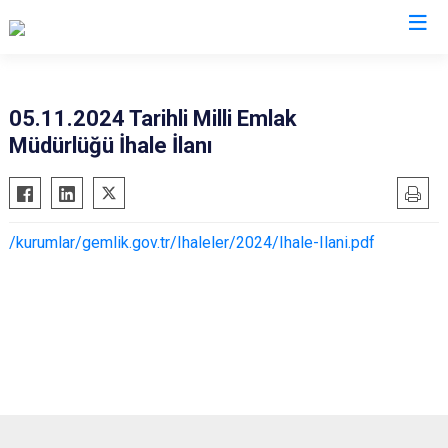
Bursa
05.11.2024 Tarihli Milli Emlak
Müdürlüğü İhale İlanı
Büyükorhan
Mustafakemalpaşa
Gemlik
Mudanya
Gürsu
Nilüfer
/kurumlar/gemlik.gov.tr/Ihaleler/2024/Ihale-Ilani.pdf
Harmancık
Orhaneli
İnegöl
Orhangazi
İznik
Osmangazi
Karacabey
Yenişehir
Keles
Yıldırım
Kestel