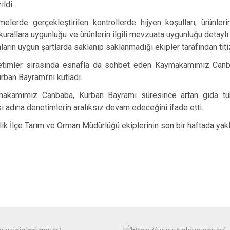
İznik
ildi.
Karacabey
tmelerde gerçekleştirilen kontrollerde hijyen koşulları, ürünleri
kurallara uygunluğu ve ürünlerin ilgili mevzuata uygunluğu detaylı 
Keles
aların uygun şartlarda saklanıp saklanmadığı ekipler tarafından titiz
Kestel
timler sırasında esnafla da sohbet eden Kaymakamımız Canbaba
rban Bayramı’nı kutladı.
akamımız Canbaba, Kurban Bayramı süresince artan gıda tüke
adına denetimlerin aralıksız devam edeceğini ifade etti.
ik İlçe Tarım ve Orman Müdürlüğü ekiplerinin son bir haftada yaklaş