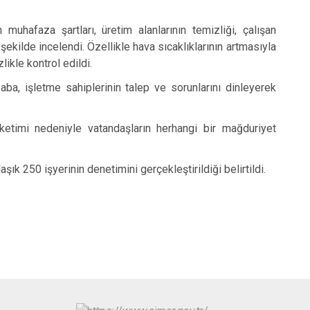
Osmangazi
Yenişehir
n muhafaza şartları, üretim alanlarının temizliği, çalışan
şekilde incelendi. Özellikle hava sıcaklıklarının artmasıyla
Yıldırım
likle kontrol edildi.
, işletme sahiplerinin talep ve sorunlarını dinleyerek
timi nedeniyle vatandaşların herhangi bir mağduriyet
ık 250 işyerinin denetimini gerçekleştirildiği belirtildi.