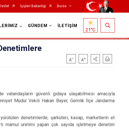
Devlet
İçişleri Bakanlığı
Bursa
LERİMİZ
GÜNDEM
İLETİŞİM
21
°C
enetimlere
Mustafakemalpaşa
Mudanya
vatandaşların güvenli gıdaya ulaşabilmesi amacıyla
Nilüfer
 Emniyet Müdür Vekili Hakan Bayer, Gemlik İlçe Jandarma
Orhaneli
ürütülen denetimlerde; şarküteri, kasap, marketlerin et
Orhangazi
kerli mamul üretimi yapan çok sayıda işletmeye denetim