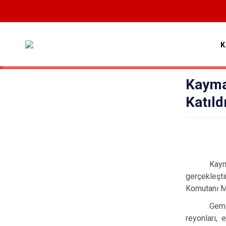
K
Kayma
Katıld
Kaym
gerçekleşt
Komutanı M
Geml
reyonları,