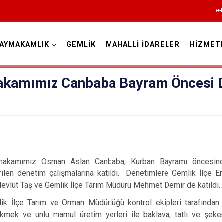
e-
AYMAKAMLIK
GEMLİK
MAHALLİ İDARELER
HİZMET
Bursa
kamımız Canbaba Bayram Öncesi D
ı
Büyükorhan
Gemlik
akamımız Osman Aslan Canbaba, Kurban Bayramı öncesinde 
Gürsu
irilen denetim çalışmalarına katıldı. Denetimlere Gemlik İlçe
evlüt Taş ve Gemlik İlçe Tarım Müdürü Mehmet Demir de katıldı.
Harmancık
ik İlçe Tarım ve Orman Müdürlüğü kontrol ekipleri tarafından y
İnegöl
 ekmek ve unlu mamul üretim yerleri ile baklava, tatlı ve şe