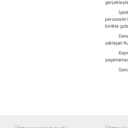
gerçekleştir
İşle
personelin 
birlikte gıd
Dene
yaklaşan Ku
Kaym
yaşamaması 
Geml